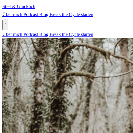
Stief & Glücklich
Über mich
Podcast
Blog
Break the Cycle starten
Über mich
Podcast
Blog
Break the Cycle starten