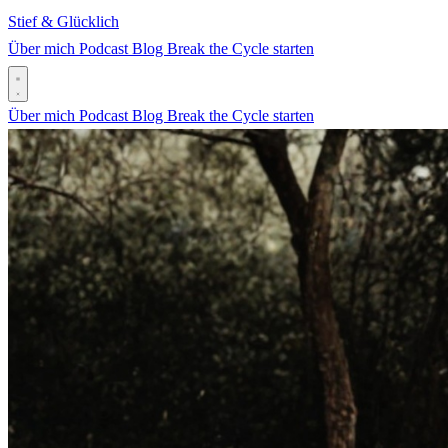
Stief & Glücklich
Über mich
Podcast
Blog
Break the Cycle starten
Über mich
Podcast
Blog
Break the Cycle starten