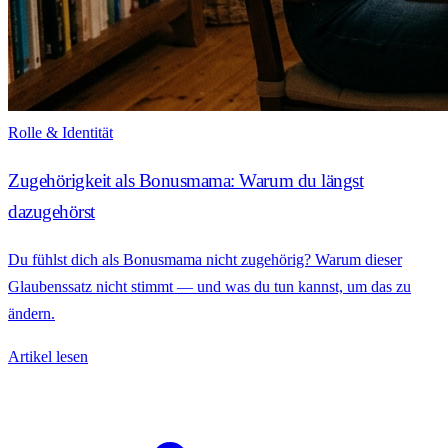
Rolle & Identität
Zugehörigkeit als Bonusmama: Warum du längst
dazugehörst
Du fühlst dich als Bonusmama nicht zugehörig? Warum dieser
Glaubenssatz nicht stimmt — und was du tun kannst, um das zu
ändern.
Artikel lesen