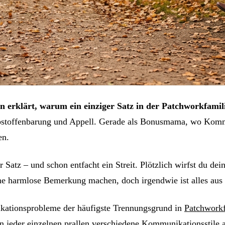
rklärt, warum ein einziger Satz in der Patchworkfamilie
lbstoffenbarung und Appell. Gerade als Bonusmama, wo Kommu
en.
 Satz – und schon entfacht ein Streit. Plötzlich wirfst du de
eine harmlose Bemerkung machen, doch irgendwie ist alles au
kationsprobleme der häufigste Trennungsgrund in
Patchworkf
n jeder einzelnen prallen verschiedene Kommunikationsstile 