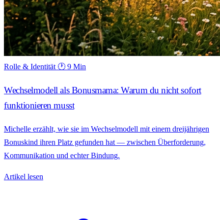
Rolle & Identität
🕐 9 Min
Wechselmodell als Bonusmama: Warum du nicht sofort
funktionieren musst
Michelle erzählt, wie sie im Wechselmodell mit einem dreijährigen
Bonuskind ihren Platz gefunden hat — zwischen Überforderung,
Kommunikation und echter Bindung.
Artikel lesen